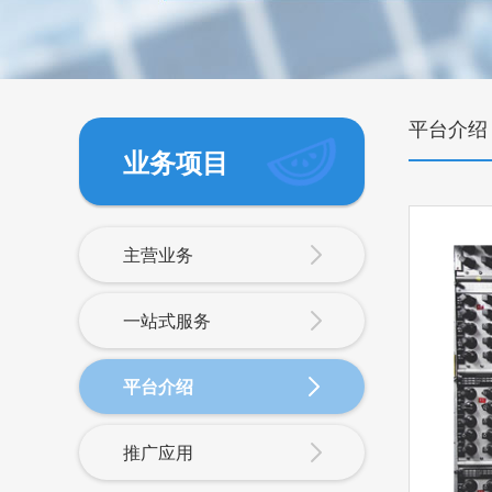
平台介绍
业务项目
主营业务
一站式服务
平台介绍
推广应用