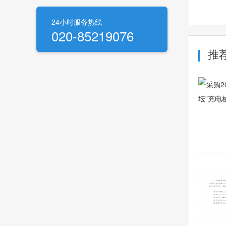
24小时服务热线
020-85219076
推