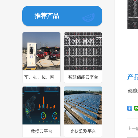
推荐产品
产
车、桩、位、网一
智慧储能云平台
体化云平台
储能
上一
数据云平台
光伏监测平台