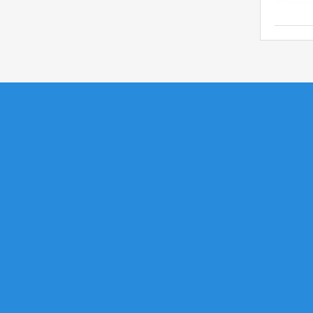
网站首页
业务项目
关于捷电通
主营业务
020-85
企业动态
一站式服务
业务项目
平台介绍