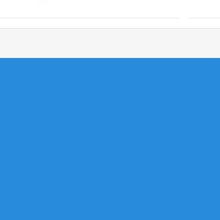
219076