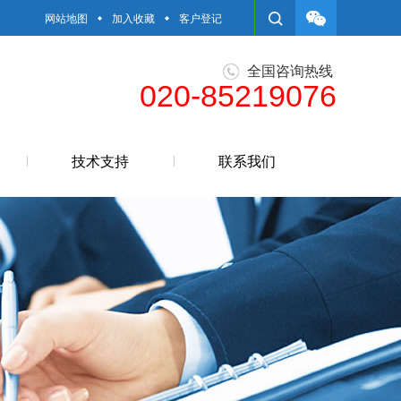
网站地图
加入收藏
客户登记
全国咨询热线
020-85219076
技术支持
联系我们